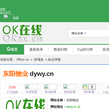
网站名称
首页
最新收录
数据归档
Top排行榜
高
当前位置：
OKzx.cn
»
好域名
» 站点详细
东阳物业
dywy.cn
2100
百度权重
移动权重
搜狗权重
360权重
人气指数
入站
网站名称：
东阳物业
网站地址：
dywy.cn