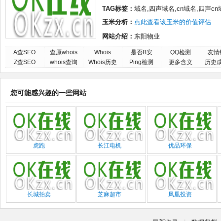
TAG标签：
域名,四声域名,cn域名,四声c
玉米分析：
点此查看该玉米的价值评估
网站介绍：
东阳物业
A查SEO
查原whois
Whois
是否B安
QQ检测
友情
Z查SEO
whois查询
Whois历史
Ping检测
更多含义
历史
您可能感兴趣的一些网站
虎跑
长江电机
优品环保
长城拍卖
芝麻超市
凤凰投资