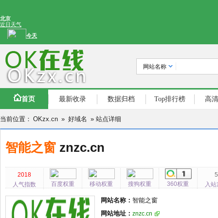
网站名称
首页
最新收录
数据归档
Top排行榜
高
当前位置：
OKzx.cn
»
好域名
» 站点详细
智能之窗
znzc.cn
2018
百度权重
移动权重
搜狗权重
360权重
人气指数
入站
网站名称：
智能之窗
网站地址：
znzc.cn