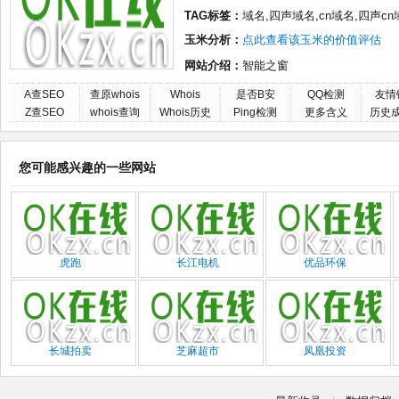
TAG标签：
域名,四声域名,cn域名,四声c
玉米分析：
点此查看该玉米的价值评估
网站介绍：
智能之窗
A查SEO
查原whois
Whois
是否B安
QQ检测
友情
Z查SEO
whois查询
Whois历史
Ping检测
更多含义
历史
您可能感兴趣的一些网站
虎跑
长江电机
优品环保
长城拍卖
芝麻超市
凤凰投资