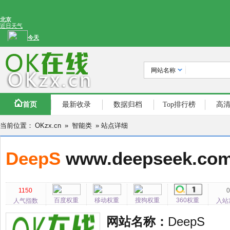
网站名称
首页
最新收录
数据归档
Top排行榜
高
当前位置：
OKzx.cn
»
智能类
» 站点详细
DeepS
www.deepseek.co
1150
百度权重
移动权重
搜狗权重
360权重
人气指数
入站
网站名称：
DeepS