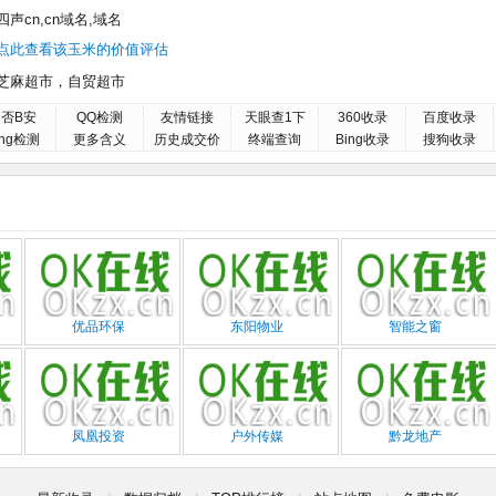
四声cn,cn域名,域名
点此查看该玉米的价值评估
芝麻超市，自贸超市
否B安
QQ检测
友情链接
天眼查1下
360收录
百度收录
ing检测
更多含义
历史成交价
终端查询
Bing收录
搜狗收录
优品环保
东阳物业
智能之窗
凤凰投资
户外传媒
黔龙地产