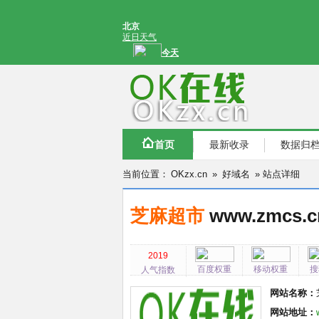
首页
最新收录
数据归
当前位置：
OKzx.cn
»
好域名
» 站点详细
芝麻超市
www.zmcs.c
2019
百度权重
移动权重
搜
人气指数
网站名称：
网站地址：