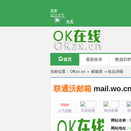
首页
最新收录
数据归
当前位置：
OKzx.cn
»
邮箱类
» 站点详细
联通沃邮箱
mail.wo.c
5564
百度权重
移动权重
搜
人气指数
网站名称：
网站地址：