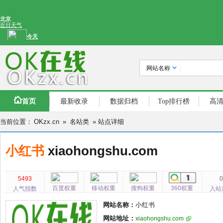
网站名称
首页
最新收录
数据归档
Top排行榜
高
当前位置：
OKzx.cn
»
名站类
» 站点详细
小红书
xiaohongshu.com
5493
百度权重
移动权重
搜狗权重
360权重
人气指数
入站
网站名称：
小红书
网站地址：
xiaohongshu.com